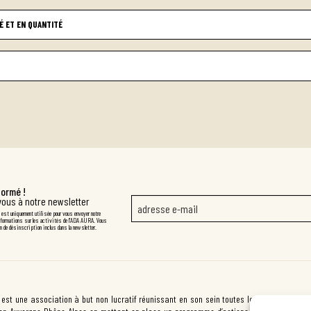
É ET EN QUANTITÉ
formé !
vous à notre newsletter
 est uniquement utilisée pour vous envoyer notre
nformations sur les activités de l'ADA AURA. Vous
ien de désinscription inclus dans la newsletter.
est une association à but non lucratif réunissant en son sein toutes les formes d’apicul