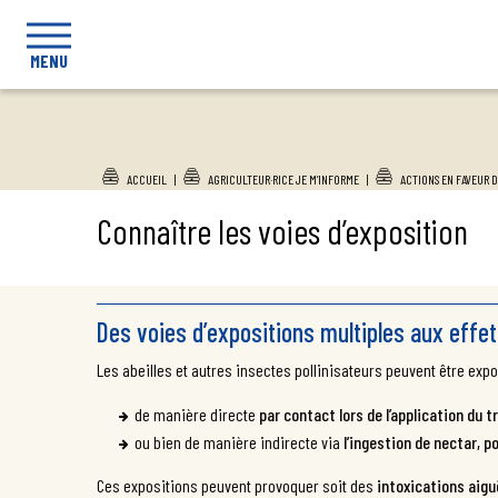
MENU
ACCUEIL
|
AGRICULTEUR·RICE JE M’INFORME
|
ACTIONS EN FAVEUR D
Connaître les voies d’exposition
Des voies d’expositions multiples aux eff
Les abeilles et autres insectes pollinisateurs peuvent être exp
de manière directe
par contact lors de l’application du 
ou bien de manière indirecte via
l’ingestion de nectar, p
Ces expositions peuvent provoquer soit des
intoxications aigu