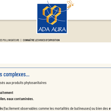
ES POLLINISATEURS
|
CONNAÎTRE LES VOIES D’EXPOSITION
ets complexes…
osés aux produits phytosanitaires
traitement
ollen, eaux contaminées
.
ës
(facilement observables comme les mortalités de butineuses) ou bien des
e