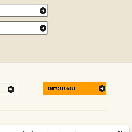
CONTACTEZ-NOUS
ture, et fédérant plusieurs structures. Elle œuvre au
développement de