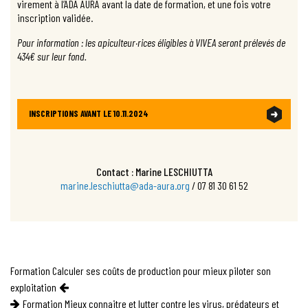
virement à l’ADA AURA avant la date de formation, et une fois votre
inscription validée.
Pour information : les apiculteur·rices éligibles à VIVEA seront prélevés de
434€ sur leur fond.
INSCRIPTIONS AVANT LE 10.11.2024
Contact : Marine LESCHIUTTA
marine.leschiutta@ada-aura.org
/ 07 81 30 61 52
Navigation
Formation Calculer ses coûts de production pour mieux piloter son
exploitation
de
Formation Mieux connaitre et lutter contre les virus, prédateurs et