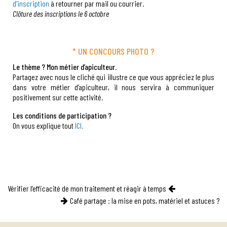
d’inscription
à retourner par mail ou courrier.
Clôture des inscriptions le 6 octobre
* UN CONCOURS PHOTO ?
Le thème ?
Mon métier d’apiculteur.
Partagez avec nous le cliché qui illustre ce que vous appréciez le plus
dans votre métier d’apiculteur, il nous servira à communiquer
positivement sur cette activité.
Les conditions de participation ?
On vous explique tout
ICI.
Navigation
Vérifier l’efficacité de mon traitement et réagir à temps
Café partage : la mise en pots, matériel et astuces ?
de
l’article